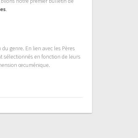
blions notre premier bulletin de
les
.
ou du genre. En lien avec les Pères
t sélectionnés en fonction de leurs
 dimension œcuménique.