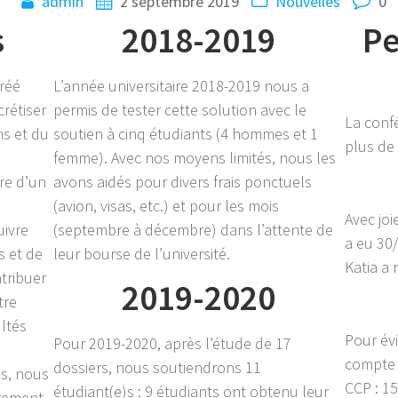
admin
2 septembre 2019
Nouvelles
0
s
2018-2019
Pe
créé
L’année universitaire 2018-2019 nous a
crétiser
permis de tester cette solution avec le
La confé
ns et du
soutien à cinq étudiants (4 hommes et 1
plus de
femme). Avec nos moyens limités, nous les
re d’un
avons aidés pour divers frais ponctuels
(avion, visas, etc.) et pour les mois
Avec jo
uivre
(septembre à décembre) dans l’attente de
a eu 30/
s et de
leur bourse de l’université.
Katia a
ntribuer
2019-2020
tre
ultés
Pour évi
Pour 2019-2020, après l’étude de 17
compte 
dossiers, nous soutiendrons 11
és, nous
CCP : 1
étudiant(e)s : 9 étudiants ont obtenu leur
irement