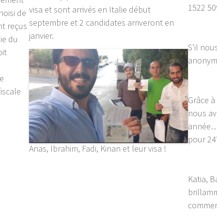
1522 50
visa et sont arrivés en Italie début
hoisi de
septembre et 2 candidates arriveront en
nt reçus
janvier.
lie du
S’il nou
it
anonyme
ue
fiscale
Grâce à
nous av
année…
pour 24’
Anas, Ibrahim, Fadi, Kinan et leur visa !
Katia, B
brillam
commenc